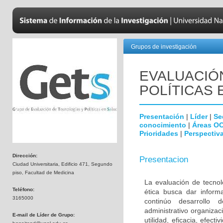
Grupos de investigación
EVALUACIÓ
POLÍTICAS 
Presentación
|
Líder
|
Se
conocimiento
|
Áreas O
Prioridades
|
Perspectiva
Dirección:
Presentacion
Ciudad Universitaria, Edificio 471, Segundo
piso, Facultad de Medicina
La evaluación de tecnol
Teléfono:
ética busca dar inform
3165000
continúo desarrollo d
administrativo organiza
E-mail de Líder de Grupo:
utilidad, eficacia, efec