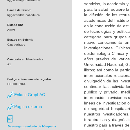
hggaitand@unal.edu.co
servicios, la academia y
para la salud requiere la
E-mail de Grupo:
la difusión de los res
hggaitand@unal.edu.co
académicos del Instituto
Estado UN:
en la conducción de est
Activo
de tecnologías y políti
categoría para grupos 
Estado en Scienti:
nuevo conocimiento en 
Categorizado
Investigaciones Clíni
epidemiología Clínica y 
años previos de varios 
Categoría en Minciencias:
Universidad Nacional, Guí
A1
libros; así como la part
internacionales relacio
Código colombiano de registro:
divulgación de las inves
COL0003964
continuar las actividad
público y privado, med
Enlace GrupLAC
información: revisiones 
líneas de investigación c
Página externa
de seguridad hospitala
nuestros investigadores.
terapéuticas y diagnósti
nuestro país a través de
Descargar resultado de búsqueda