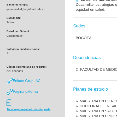
Desarrollar estrategias
E-mail de Grupo:
equidad en salud.
grupequidad_bog@unal.edu.co
Estado UN:
Activo
Sedes
Estado en Scienti:
Categorizado
BOGOTÁ
Categoría en Minciencias:
A1
Dependencias
Código colombiano de registro:
2- FACULTAD DE MEDI
COL0063855
Enlace GrupLAC
Planes de estudio
Página externa
MAESTRIA EN CIEN
DOCTORADO EN SAL
Descargar resultado de búsqueda
MAESTRIA EN SALUD
MAESTRIA EN EPIDE