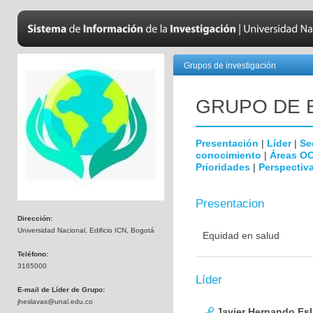
Grupos de investigación
GRUPO DE 
Presentación
|
Líder
|
Se
conocimiento
|
Áreas O
Prioridades
|
Perspectiva
Presentacion
Dirección:
Universidad Nacional, Edificio ICN, Bogotá
Equidad en salud
Teléfono:
3165000
Líder
E-mail de Líder de Grupo:
jheslavas@unal.edu.co
Javier Hernando Es