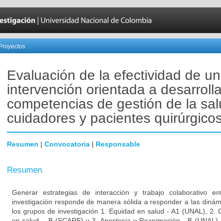
Proyectos
Evaluación de la efectividad de u
intervención orientada a desarrolla
competencias de gestión de la sa
cuidadores y pacientes quirúrgico
Resumen
|
Convocatoria
|
Responsable
Resumen
Generar estrategias de interacción y trabajo colaborativo en
investigación responde de manera sólida a responder a las dinám
los grupos de investigación 1. Equidad en salud - A1 (UNAL), 2. 
en salud _ B (SCARE) y 3. Anestesia y Reanimación - B (UNAL), 