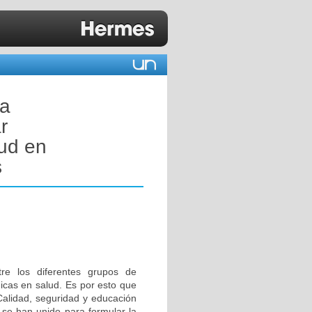
na
r
lud en
s
tre los diferentes grupos de
icas en salud. Es por esto que
Calidad, seguridad y educación
se han unido para formular la