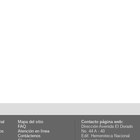
nal
Mapa del sitio
Contacto página web:
FAQ
Dirección Avenida El Dorado
os
Atención en línea
No. 44 A - 40
Contáctenos
Edif. Hemeroteca Nacional