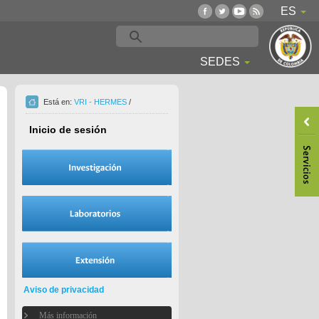
ES
SEDES
Está en:
VRI - HERMES
/
Inicio de sesión
Aviso de privacidad
Más información