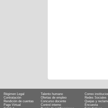
Régimen Legal
Talento humano
Correo institucio
Contratación
Ofertas de empleo
Redes Sociales
Rendición de cuentas
Concurso docente
Quejas y reclam
Pago Virtual
Control interno
Encuesta