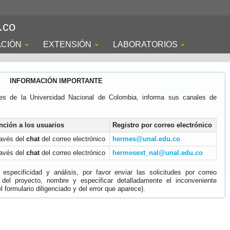
.co
ACIÓN
EXTENSIÓN
LABORATORIOS
INFORMACIÓN IMPORTANTE
es de la Universidad Nacional de Colombia, informa sus canales de
nción a los usuarios
Registro por correo electrónico
ravés del
chat
del correo electrónico
hermes@unal.edu.co
ravés del
chat
del correo electrónico
hermesext_nal@unal.edu.co
specificidad y análisis, por favor enviar las solicitudes por correo
 del proyecto, nombre y especificar detalladamente el inconveniente
 formulario diligenciado y del error que aparece).