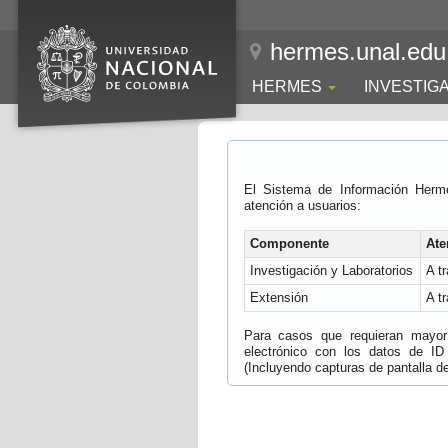
hermes.unal.edu
HERMES
INVESTIG
El Sistema de Información Herm
atención a usuarios:
Componente
Ate
Investigación y Laboratorios
A t
Extensión
A t
Para casos que requieran mayor e
electrónico con los datos de ID
(Incluyendo capturas de pantalla del