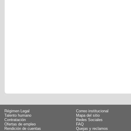
Régimen Legal
Correo institucional
Talento humano
Mapa del sitio
Contratación
Redes Sociales
Ofertas de empleo
FAQ
Rendición de cuentas
Quejas y reclamos