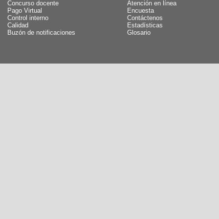
Concurso docente
Atención en línea
Pago Virtual
Encuesta
Control interno
Contáctenos
Calidad
Estadísticas
Buzón de notificaciones
Glosario