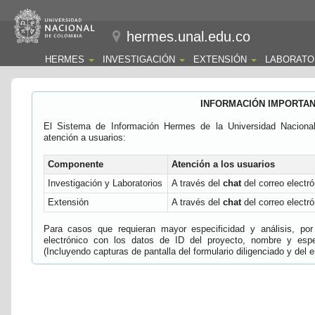
hermes.unal.edu.co
HERMES
INVESTIGACIÓN
EXTENSIÓN
LABORATO
INFORMACIÓN IMPORTA
El Sistema de Información Hermes de la Universidad Naciona
atención a usuarios:
Componente
Atención a los usuarios
Investigación y Laboratorios
A través del
chat
del correo electró
Extensión
A través del
chat
del correo electró
Para casos que requieran mayor especificidad y análisis, por 
electrónico con los datos de ID del proyecto, nombre y espec
(Incluyendo capturas de pantalla del formulario diligenciado y del e