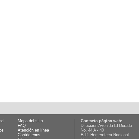
nal
Mapa del sitio
Contacto página web:
FAQ
Dirección Avenida El Dorado
os
Atención en línea
No. 44 A - 40
Contáctenos
Edif. Hemeroteca Nacional