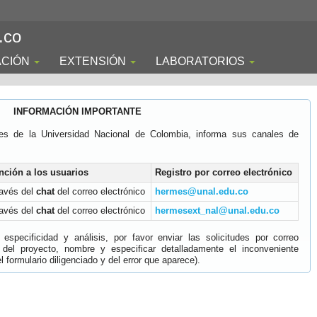
.co
ACIÓN
EXTENSIÓN
LABORATORIOS
INFORMACIÓN IMPORTANTE
es de la Universidad Nacional de Colombia, informa sus canales de
nción a los usuarios
Registro por correo electrónico
ravés del
chat
del correo electrónico
hermes@unal.edu.co
ravés del
chat
del correo electrónico
hermesext_nal@unal.edu.co
specificidad y análisis, por favor enviar las solicitudes por correo
 del proyecto, nombre y especificar detalladamente el inconveniente
 formulario diligenciado y del error que aparece).