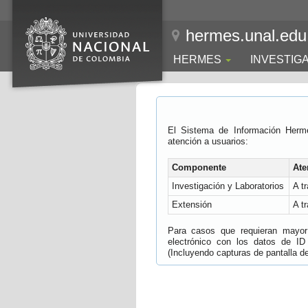
hermes.unal.edu
HERMES
INVESTIG
El Sistema de Información Herm
atención a usuarios:
Componente
Ate
Investigación y Laboratorios
A t
Extensión
A t
Para casos que requieran mayor e
electrónico con los datos de ID
(Incluyendo capturas de pantalla del