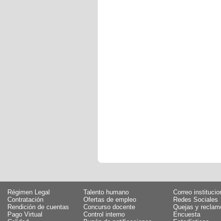
Régimen Legal
Talento humano
Correo institucio
Contratación
Ofertas de empleo
Redes Sociales
Rendición de cuentas
Concurso docente
Quejas y reclam
Pago Virtual
Control interno
Encuesta