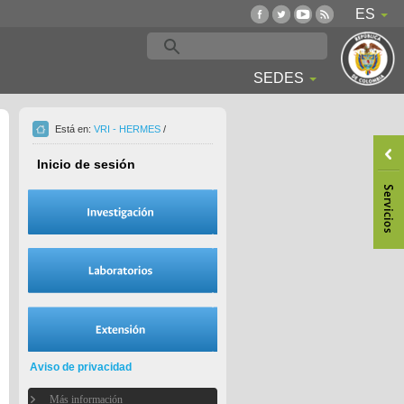
ES
SEDES
Está en:
VRI - HERMES
/
Inicio de sesión
Aviso de privacidad
Más información