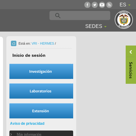
ES
SEDES
Está en:
VRI - HERMES
/
Inicio de sesión
Aviso de privacidad
Más información