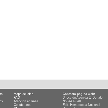
nal
Mapa del sitio
Contacto página web:
FAQ
Dirección Avenida El Dorado
os
Atención en línea
No. 44 A - 40
Contáctenos
Edif. Hemeroteca Nacional