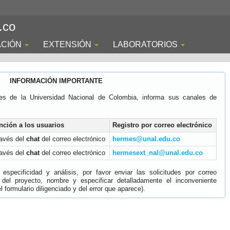
.co
ACIÓN
EXTENSIÓN
LABORATORIOS
INFORMACIÓN IMPORTANTE
es de la Universidad Nacional de Colombia, informa sus canales de
nción a los usuarios
Registro por correo electrónico
ravés del
chat
del correo electrónico
hermes@unal.edu.co
ravés del
chat
del correo electrónico
hermesext_nal@unal.edu.co
specificidad y análisis, por favor enviar las solicitudes por correo
 del proyecto, nombre y especificar detalladamente el inconveniente
 formulario diligenciado y del error que aparece).