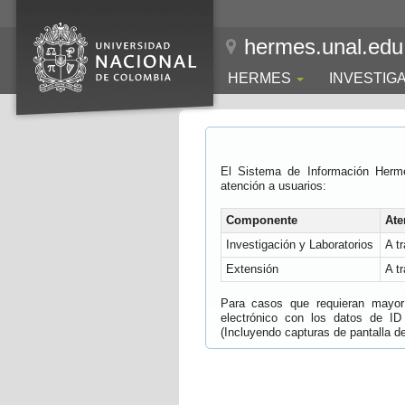
hermes.unal.edu
HERMES
INVESTIG
El Sistema de Información Herm
atención a usuarios:
Componente
Ate
Investigación y Laboratorios
A t
Extensión
A t
Para casos que requieran mayor e
electrónico con los datos de ID
(Incluyendo capturas de pantalla del