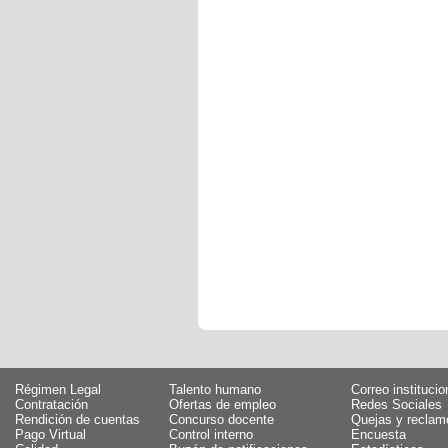
Régimen Legal
Talento humano
Correo institucio
Contratación
Ofertas de empleo
Redes Sociales
Rendición de cuentas
Concurso docente
Quejas y reclam
Pago Virtual
Control interno
Encuesta