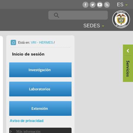
ES
SEDES
Está en:
VRI - HERMES
/
Inicio de sesión
Aviso de privacidad
Más información