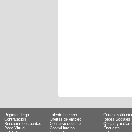
Régimen Legal
Talento humano
Correo institucio
Contratación
Ofertas de empleo
Redes Sociales
Rendición de cuentas
Concurso docente
Quejas y reclam
Pago Virtual
Control interno
Encuesta