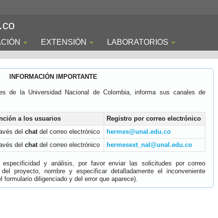
.co
ACIÓN
EXTENSIÓN
LABORATORIOS
INFORMACIÓN IMPORTANTE
es de la Universidad Nacional de Colombia, informa sus canales de
nción a los usuarios
Registro por correo electrónico
ravés del
chat
del correo electrónico
hermes@unal.edu.co
ravés del
chat
del correo electrónico
hermesext_nal@unal.edu.co
specificidad y análisis, por favor enviar las solicitudes por correo
 del proyecto, nombre y especificar detalladamente el inconveniente
 formulario diligenciado y del error que aparece).