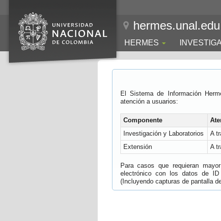
hermes.unal.edu
HERMES
INVESTIG
El Sistema de Información Herm
atención a usuarios:
Componente
Ate
Investigación y Laboratorios
A t
Extensión
A t
Para casos que requieran mayor e
electrónico con los datos de ID
(Incluyendo capturas de pantalla del