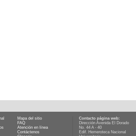
nal
Mapa del sitio
Contacto página web:
FAQ
Dirección Avenida El Dorado
os
Atención en línea
No. 44 A - 40
Contáctenos
Edif. Hemeroteca Nacional