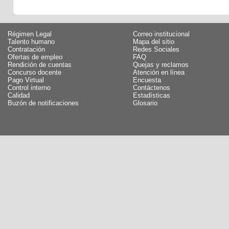
Régimen Legal
Correo institucional
Talento humano
Mapa del sitio
Contratación
Redes Sociales
Ofertas de empleo
FAQ
Rendición de cuentas
Quejas y reclamos
Concurso docente
Atención en línea
Pago Virtual
Encuesta
Control interno
Contáctenos
Calidad
Estadísticas
Buzón de notificaciones
Glosario