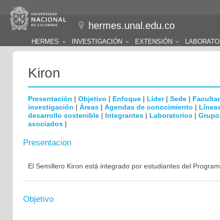
hermes.unal.edu.co
HERMES
INVESTIGACIÓN
EXTENSIÓN
LABORATO
Kiron
Presentación
|
Objetivo
|
Enfoque
|
Líder
|
Sede
|
Faculta
investigación
|
Áreas
|
Agendas de conocimiento
|
Líneas
desarrollo sostenible
|
Integrantes
|
Laboratorios
|
Grupo
asociados
|
Presentacion
El Semillero Kiron está integrado por estudiantes del Progra
Objetivo