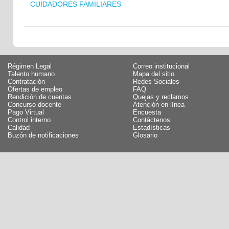
CUIDADORES FAMILIARES
Régimen Legal
Correo institucional
Talento humano
Mapa del sitio
Contratación
Redes Sociales
Ofertas de empleo
FAQ
Rendición de cuentas
Quejas y reclamos
Concurso docente
Atención en línea
Pago Virtual
Encuesta
Control interno
Contáctenos
Calidad
Estadísticas
Buzón de notificaciones
Glosario