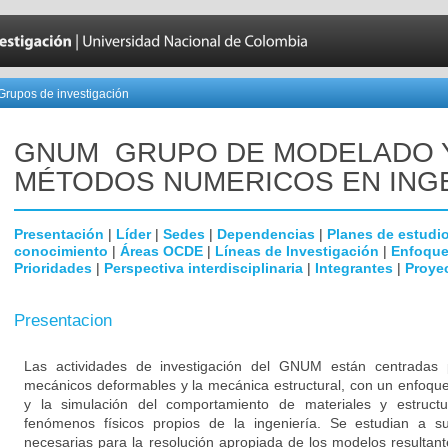
Grupos de investigación
GNUM ­ GRUPO DE MODELADO 
MÉTODOS NUMERICOS EN INGE
Presentación
|
Líder
|
Sedes
|
Dependencias
|
Planes de estudi
conocimiento
|
Áreas OCDE
|
Líneas de Investigación
|
Enfoque
Prioridades
|
Perspectiva interdisciplinaria
|
Integrantes
|
Proye
Presentacion
Las actividades de investigación del GNUM están centradas p
mecánicos deformables y la mecánica estructural, con un enfoque 
y la simulación del comportamiento de materiales y estruct
fenómenos físicos propios de la ingeniería. Se estudian a s
necesarias para la resolución apropiada de los modelos resultant