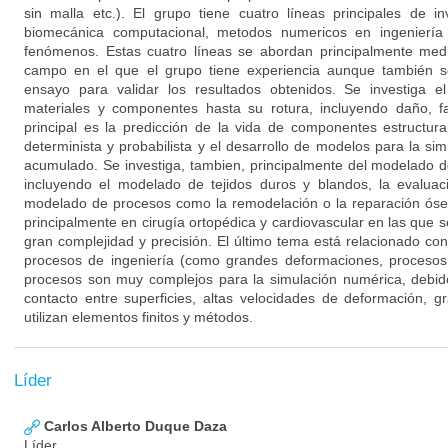
sin malla etc.). El grupo tiene cuatro líneas principales de inv
biomecánica computacional, metodos numericos en ingeniería
fenómenos. Estas cuatro líneas se abordan principalmente med
campo en el que el grupo tiene experiencia aunque también se 
ensayo para validar los resultados obtenidos. Se investiga e
materiales y componentes hasta su rotura, incluyendo daño, fat
principal es la predicción de la vida de componentes estructur
determinista y probabilista y el desarrollo de modelos para la s
acumulado. Se investiga, tambien, principalmente del modelado de
incluyendo el modelado de tejidos duros y blandos, la evaluac
modelado de procesos como la remodelación o la reparación ósea
principalmente en cirugía ortopédica y cardiovascular en las que
gran complejidad y precisión. El último tema está relacionado co
procesos de ingeniería (como grandes deformaciones, procesos b
procesos son muy complejos para la simulación numérica, debido
contacto entre superficies, altas velocidades de deformación, 
utilizan elementos finitos y métodos.
Líder
Carlos Alberto Duque Daza
Líder