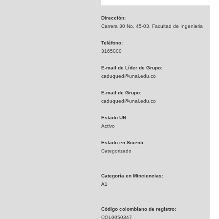
Dirección:
Carrera 30 No. 45-03, Facultad de Ingenieria
Teléfono:
3165000
E-mail de Líder de Grupo:
caduqued@unal.edu.co
E-mail de Grupo:
caduqued@unal.edu.co
Estado UN:
Activo
Estado en Scienti:
Categorizado
Categoría en Minciencias:
A1
Código colombiano de registro:
COL0050347