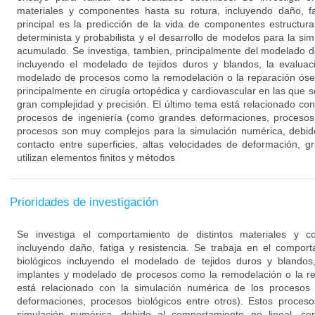
materiales y componentes hasta su rotura, incluyendo daño, fat
principal es la predicción de la vida de componentes estructur
determinista y probabilista y el desarrollo de modelos para la s
acumulado. Se investiga, tambien, principalmente del modelado de
incluyendo el modelado de tejidos duros y blandos, la evaluac
modelado de procesos como la remodelación o la reparación ósea
principalmente en cirugía ortopédica y cardiovascular en las que
gran complejidad y precisión. El último tema está relacionado co
procesos de ingeniería (como grandes deformaciones, procesos b
procesos son muy complejos para la simulación numérica, debido
contacto entre superficies, altas velocidades de deformación, 
utilizan elementos finitos y métodos
Prioridades de investigación
Se investiga el comportamiento de distintos materiales y c
incluyendo daño, fatiga y resistencia. Se trabaja en el compor
biológicos incluyendo el modelado de tejidos duros y blandos
implantes y modelado de procesos como la remodelación o la re
está relacionado con la simulación numérica de los procesos
deformaciones, procesos biológicos entre otros). Estos proce
simulación numérica, debido al comportamiento no lineal, cont