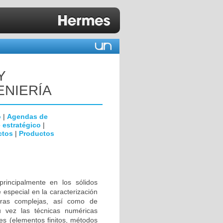
Y
NIERÍA
o
|
Agendas de
 estratégico
|
ctos
|
Productos
rincipalmente en los sólidos
especial en la caracterización
uras complejas, así como de
u vez las técnicas numéricas
es (elementos finitos, métodos