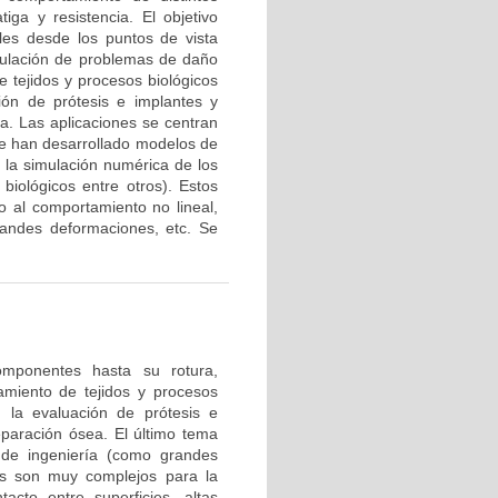
iga y resistencia. El objetivo
ales desde los puntos de vista
imulación de problemas de daño
 tejidos y procesos biológicos
ión de prótesis e implantes y
. Las aplicaciones se centran
 se han desarrollado modelos de
n la simulación numérica de los
iológicos entre otros). Estos
 al comportamiento no lineal,
grandes deformaciones, etc. Se
omponentes hasta su rotura,
tamiento de tejidos y procesos
, la evaluación de prótesis e
paración ósea. El último tema
 de ingeniería (como grandes
sos son muy complejos para la
acto entre superficies, altas