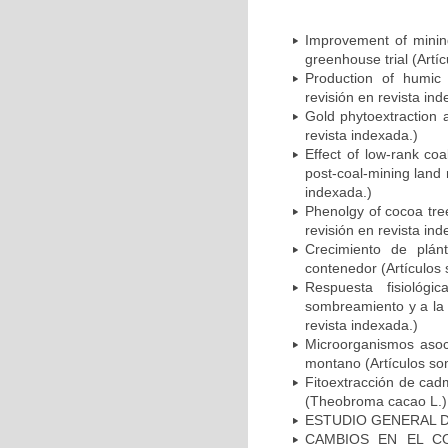
Improvement of mining
greenhouse trial (Artí
Production of humic 
revisión en revista ind
Gold phytoextraction 
revista indexada.)
Effect of low-rank coa
post-coal-mining land 
indexada.)
Phenolgy of cocoa tree
revisión en revista ind
Crecimiento de plá
contenedor (Artículos 
Respuesta fisioló
sombreamiento y a la 
revista indexada.)
Microorganismos asoc
montano (Artículos som
Fitoextracción de cad
(Theobroma cacao L.) (
ESTUDIO GENERAL D
CAMBIOS EN EL C