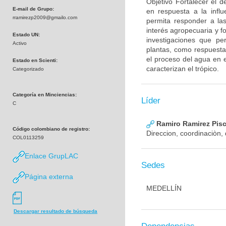
Objetivo Fortalecer el d
E-mail de Grupo:
en respuesta a la influ
rramirezp2009@gmailo.com
permita responder a la
interés agropecuaria y fo
Estado UN:
investigaciones que pe
Activo
plantas, como respuesta
el proceso del agua en e
Estado en Scienti:
caracterizan el trópico.
Categorizado
Categoría en Minciencias:
Líder
C
Ramiro Ramirez Pis
Código colombiano de registro:
Direccion, coordinaciòn, 
COL0113259
Enlace GrupLAC
Sedes
Página externa
MEDELLÍN
Descargar resultado de búsqueda