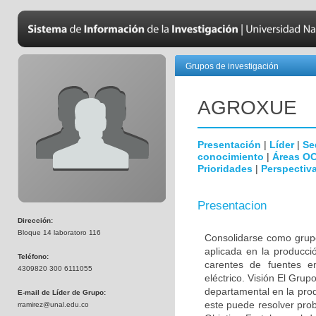
Grupos de investigación
AGROXUE
Presentación
|
Líder
|
Se
conocimiento
|
Áreas O
Prioridades
|
Perspectiva
Presentacion
Dirección:
Bloque 14 laboratoro 116
Consolidarse como grupo
aplicada en la producci
Teléfono:
carentes de fuentes e
4309820 300 6111055
eléctrico. Visión El Grup
departamental en la pro
E-mail de Líder de Grupo:
este puede resolver pro
rramirez@unal.edu.co