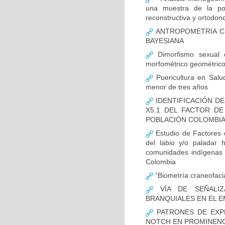
una muestra de la pob
reconstructiva y ortodonc
ANTROPOMETRIA CR
BAYESIANA
Dimorfismo sexual c
morfométrico geométric
Puericultura en Salud
menor de tres años
IDENTIFICACIÓN DE
X5.1 DEL FACTOR D
POBLACIÓN COLOMBIAN
Estudio de Factores d
del labio y/o paladar 
comunidades indígenas 
Colombia
“Biometría craneofacia
VÍA DE SEÑALIZ
BRANQUIALES EN EL E
PATRONES DE EXPR
NOTCH EN PROMINENCI