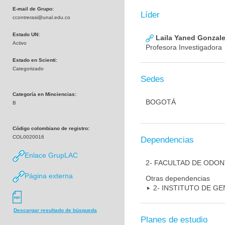
E-mail de Grupo:
Líder
ccontrerasi@unal.edu.co
Estado UN:
Laila Yaned Gonzale
Activo
Profesora Investigadora
Estado en Scienti:
Categorizado
Sedes
Categoría en Minciencias:
BOGOTÁ
B
Código colombiano de registro:
COL0020016
Dependencias
Enlace GrupLAC
2- FACULTAD DE ODO
Página externa
Otras dependencias
2- INSTITUTO DE GE
Descargar resultado de búsqueda
Planes de estudio