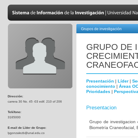
Grupos de investigación
GRUPO DE 
CRECIMIEN
CRANEOFAC
Presentación
|
Líder
|
Se
conocimiento
|
Áreas O
Prioridades
|
Perspectiva
Dirección:
carrera 30 No. 45 -03 edif. 210 of 206
Presentacion
Teléfono:
3165000
Grupo de investigacion 
Biometría Craneofacial, 
E-mail de Líder de Grupo:
lygonzalezb@unal.edu.co