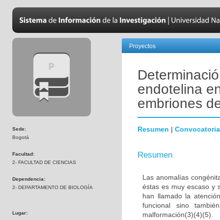
Proyectos
Determinació
endotelina en
embriones de
Resumen
|
Convocatoria
Sede:
Bogotá
Resumen
Facultad:
2- FACULTAD DE CIENCIAS
Las anomalías congénita
Dependencia:
éstas es muy escaso y s
2- DEPARTAMENTO DE BIOLOGÍA
han llamado la atenció
funcional sino tambié
Lugar:
malformación(3)(4)(5