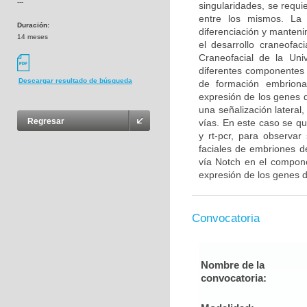
---
singularidades, se requ
entre los mismos. La 
Duración:
diferenciación y manteni
14 meses
el desarrollo craneofac
Craneofacial de la Uni
diferentes componentes 
Descargar resultado de búsqueda
de formación embrionar
expresión de los genes d
una señalización lateral
Regresar
vías. En este caso se qu
y rt-pcr, para observa
faciales de embriones d
vía Notch en el componen
expresión de los genes d
Convocatoria
Nombre de la
convocatoria: