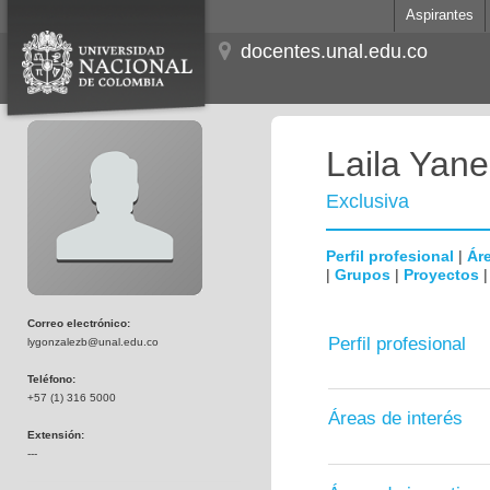
Aspirantes
docentes.unal.edu.co
Laila Yan
Exclusiva
Perfil profesional
|
Áre
|
Grupos
|
Proyectos
Correo electrónico:
Perfil profesional
lygonzalezb@unal.edu.co
Teléfono:
+57 (1) 316 5000
Áreas de interés
Extensión:
---