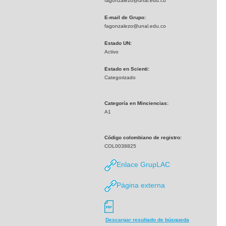
fagonzalezo@unal.edu.co
E-mail de Grupo:
fagonzalezo@unal.edu.co
Estado UN:
Activo
Estado en Scienti:
Categorizado
Categoría en Minciencias:
A1
Código colombiano de registro:
COL0038825
Enlace GrupLAC
Página externa
Descargar resultado de búsqueda