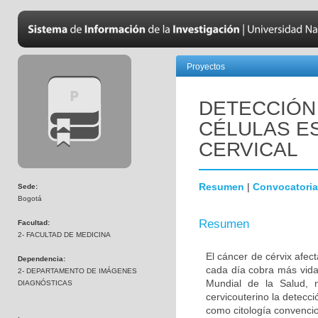
Proyectos
DETECCIÓN 
CÉLULAS E
CERVICAL
Resumen
|
Convocatoria
Sede:
Bogotá
Resumen
Facultad:
2- FACULTAD DE MEDICINA
El cáncer de cérvix afec
Dependencia:
cada día cobra más vida
2- DEPARTAMENTO DE IMÁGENES
Mundial de la Salud, 
DIAGNÓSTICAS
cervicouterino la detecc
como citología convenci