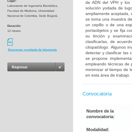
Lugar:
de ADN del VPH y los m
Laboratorio de Ingeniería Biomédica,
solución yodada de lugo
Facultad de Medicina, Universidad
ampliamente aceptada, d
Nacional de Colombia, Sede Bogotá.
se toma una muestra de 
un cepillo o de una es
Duración:
portaobjetos y se fija c
12 meses
su tinción y examinac
clasificarlas, de acuer
citopatólogo. Algunos i
Descargar resultado de búsqueda
detectar y clasificar las
se propone implementar
empleando técnicas de 
Regresar
minimizar el tiempo de le
en esta área de trabajo.
Convocatoria
Nombre de la
convocatoria:
Modalidad: