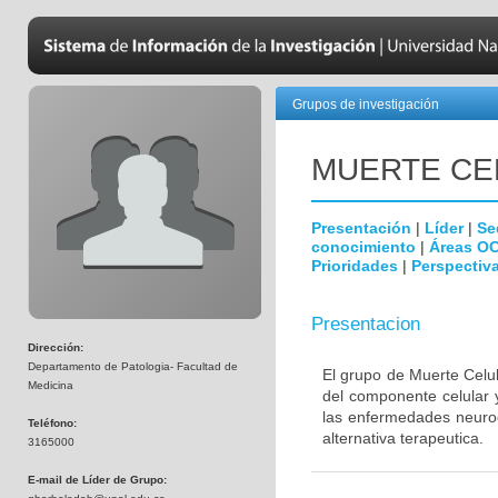
Grupos de investigación
MUERTE CE
Presentación
|
Líder
|
Se
conocimiento
|
Áreas O
Prioridades
|
Perspectiva
Presentacion
Dirección:
Departamento de Patologia- Facultad de
El grupo de Muerte Celul
Medicina
del componente celular 
las enfermedades neurod
Teléfono:
alternativa terapeutica.
3165000
E-mail de Líder de Grupo: