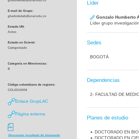
gharboledab@unal.edu.co
Líder
E-mail de Grupo:
gharboledab@unal.edu.co
Gonzalo Humberto A
Líder grupo investigació
Estado UN:
Activo
Sedes
Estado en Scienti:
Categorizado
BOGOTÁ
Categoría en Minciencias:
B
Dependencias
Código colombiano de registro:
COL0024006
2- FACULTAD DE MEDI
Enlace GrupLAC
Página externa
Planes de estudio
DOCTORADO EN BI
Descargar resultado de búsqueda
DOCTORADO EN CIE