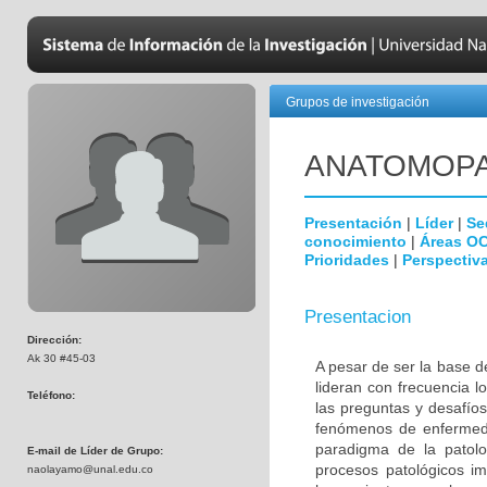
Grupos de investigación
ANATOMOPA
Presentación
|
Líder
|
Se
conocimiento
|
Áreas O
Prioridades
|
Perspectiva
Presentacion
Dirección:
Ak 30 #45-03
A pesar de ser la base d
lideran con frecuencia l
Teléfono:
las preguntas y desafíos
fenómenos de enfermeda
paradigma de la patolo
E-mail de Líder de Grupo:
procesos patológicos im
naolayamo@unal.edu.co