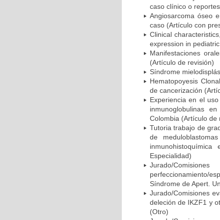
caso clínico o reporte
Angiosarcoma óseo en 
caso (Artículo con pre
Clinical characterist
expression in pediatric
Manifestaciones orale
(Artículo de revisión)
Síndrome mielodisplási
Hematopoyesis Clonal
de cancerización (Artíc
Experiencia en el us
inmunoglobulinas en 
Colombia (Artículo de 
Tutoria trabajo de gra
de meduloblastomas
inmunohistoquímica 
Especialidad)
Jurado/Comisio
perfeccionamiento/esp
Síndrome de Apert. Una
Jurado/Comisiones eva
deleción de IKZF1 y o
(Otro)