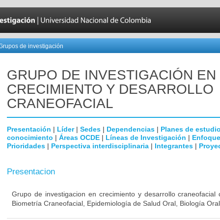
Grupos de investigación
GRUPO DE INVESTIGACIÓN EN
CRECIMIENTO Y DESARROLLO
CRANEOFACIAL
Presentación
|
Líder
|
Sedes
|
Dependencias
|
Planes de estudi
conocimiento
|
Áreas OCDE
|
Líneas de Investigación
|
Enfoque
Prioridades
|
Perspectiva interdisciplinaria
|
Integrantes
|
Proye
Presentacion
Grupo de investigacion en crecimiento y desarrollo craneofacial 
Biometría Craneofacial, Epidemiología de Salud Oral, Biología Or