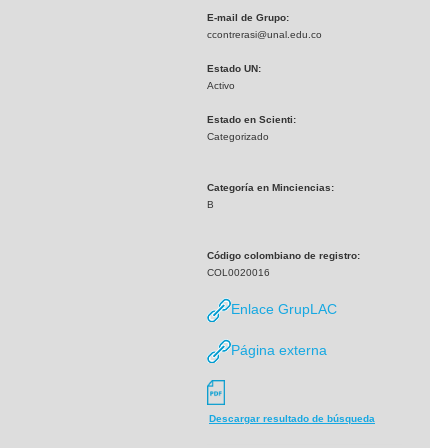
E-mail de Grupo:
ccontrerasi@unal.edu.co
Estado UN:
Activo
Estado en Scienti:
Categorizado
Categoría en Minciencias:
B
Código colombiano de registro:
COL0020016
Enlace GrupLAC
Página externa
Descargar resultado de búsqueda