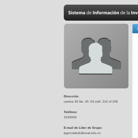
Dirección:
carrera 30 No. 45 -03 edif. 210 of 206
Teléfono:
3165000
E-mail de Líder de Grupo:
lygonzalezb@unal.edu.co