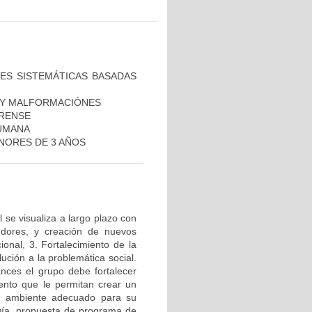
NES SISTEMÁTICAS BASADAS
O Y MALFORMACIÓNES
ORENSE
HUMANA
ENORES DE 3 AÑOS
 se visualiza a largo plazo con
gdores, y creación de nuevos
onal, 3. Fortalecimiento de la
ución a la problemática social.
ances el grupo debe fortalecer
iento que le permitan crear un
un ambiente adecuado para su
gía, propuesta de programa de