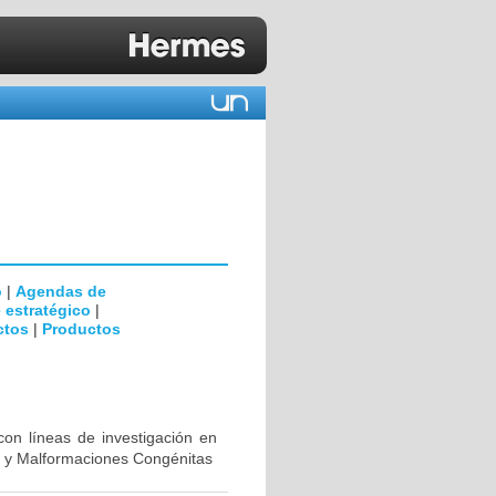
o
|
Agendas de
 estratégico
|
ctos
|
Productos
con líneas de investigación en
al y Malformaciones Congénitas