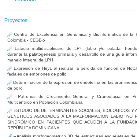
Proyectos
Centro de Excelencia en Genómica y Bioinformática de la U
Colombia - CEGBio
Estudio multidisciplinario de LPH (labio y/o paladar hendi
durante la palatogenesis primaria y desarrollo de una guía infor
manejo integral de LPH
Expresión de Hey1 al realizar la pérdida de función de Notc
faciales de embriones de pollo.
Determinación de la expresión de endotelina en las prominenci
de pollo
--Patrones de Crecimiento General y Craneofacial en Pri
Multicéntrico en Población Colombiana
ESTUDIO DE DETERMINANTES SOCIALES, BIOLÓGICOS Y 
GENÉTICOS ASOCIADOS A LA MALFORMACIÓN LABIO Y/O 
SINDRÓMICO EN PACIENTES QUE ACUDEN A LA FUNDACI
REPÚBLICA DOMINICANA
--Análisis morfogeométrico 3D de estructuras esqueletales del