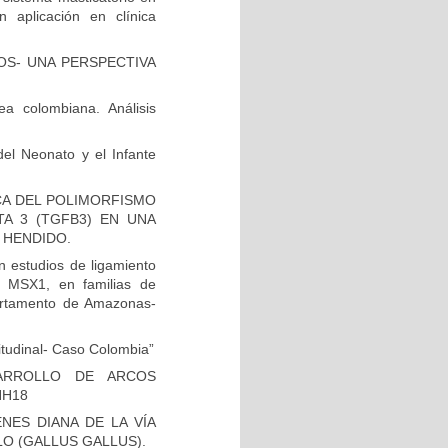
aplicación en clínica
OS- UNA PERSPECTIVA
a colombiana. Análisis
del Neonato y el Infante
ICA DEL POLIMORFISMO
A 3 (TGFB3) EN UNA
 HENDIDO.
 estudios de ligamiento
n MSX1, en familias de
artamento de Amazonas-
itudinal- Caso Colombia”
ARROLLO DE ARCOS
HH18
ES DIANA DE LA VÍA
O (GALLUS GALLUS).