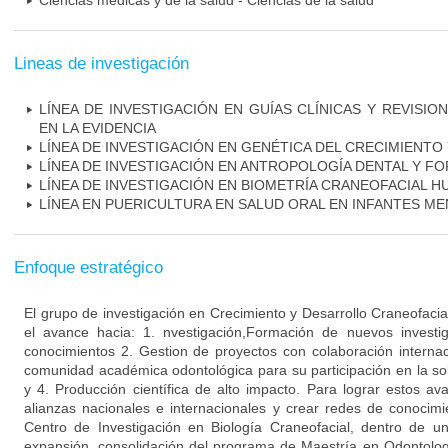
Ciencias médicas y de la salud - Ciencias de la salud
Lineas de investigación
LÍNEA DE INVESTIGACIÓN EN GUÍAS CLÍNICAS Y REVISIO
EN LA EVIDENCIA
LÍNEA DE INVESTIGACIÓN EN GENÉTICA DEL CRECIMIENT
LÍNEA DE INVESTIGACIÓN EN ANTROPOLOGÍA DENTAL Y F
LÍNEA DE INVESTIGACIÓN EN BIOMETRÍA CRANEOFACIAL 
LÍNEA EN PUERICULTURA EN SALUD ORAL EN INFANTES M
Enfoque estratégico
El grupo de investigación en Crecimiento y Desarrollo Craneofacial
el avance hacia: 1. nvestigación,Formación de nuevos investi
conocimientos 2. Gestion de proyectos con colaboración internaci
comunidad académica odontológica para su participación en la sol
y 4. Producción científica de alto impacto. Para lograr estos av
alianzas nacionales e internacionales y crear redes de conocim
Centro de Investigación en Biología Craneofacial, dentro de 
expansión, consolidación del programa de Maestría en Odontolo