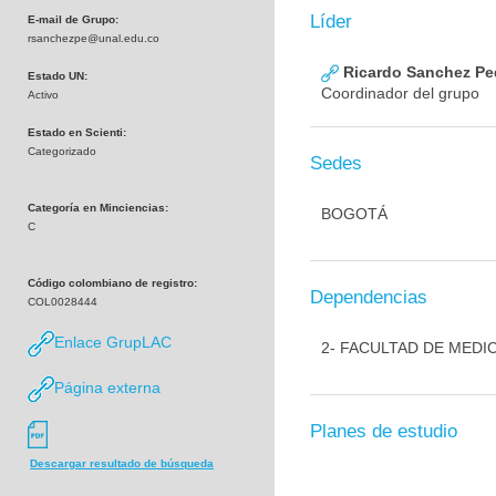
Líder
E-mail de Grupo:
rsanchezpe@unal.edu.co
Ricardo Sanchez Pe
Estado UN:
Coordinador del grupo
Activo
Estado en Scienti:
Categorizado
Sedes
Categoría en Minciencias:
BOGOTÁ
C
Código colombiano de registro:
Dependencias
COL0028444
Enlace GrupLAC
2- FACULTAD DE MEDI
Página externa
Planes de estudio
Descargar resultado de búsqueda