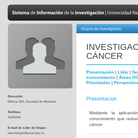
Grupos de investigación
INVESTIGAC
CÁNCER
Presentación
|
Líder
|
Se
conocimiento
|
Áreas O
Prioridades
|
Perspectiva
Dirección:
Presentacion
Oficina 202, Facultad de Medicina
Teléfono:
Mediante la aplicació
3165000
conocimiento que redund
cáncer
E-mail de Líder de Grupo:
rsanchezpe@unal.edu.co