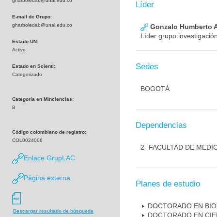
gharboledab@unal.edu.co
Líder
E-mail de Grupo:
gharboledab@unal.edu.co
Gonzalo Humberto A
Líder grupo investigació
Estado UN:
Activo
Sedes
Estado en Scienti:
Categorizado
BOGOTÁ
Categoría en Minciencias:
B
Dependencias
Código colombiano de registro:
COL0024006
2- FACULTAD DE MEDI
Enlace GrupLAC
Página externa
Planes de estudio
DOCTORADO EN BI
Descargar resultado de búsqueda
DOCTORADO EN CIE