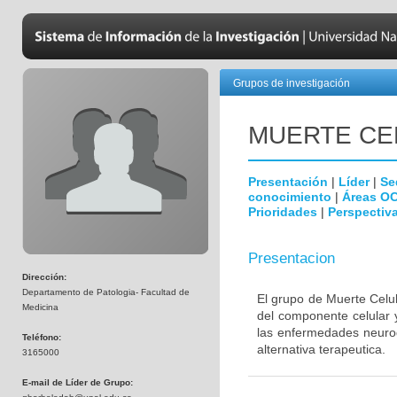
Grupos de investigación
MUERTE CE
Presentación
|
Líder
|
Se
conocimiento
|
Áreas O
Prioridades
|
Perspectiva
Presentacion
Dirección:
Departamento de Patologia- Facultad de
El grupo de Muerte Celul
Medicina
del componente celular 
las enfermedades neurod
Teléfono:
alternativa terapeutica.
3165000
E-mail de Líder de Grupo: