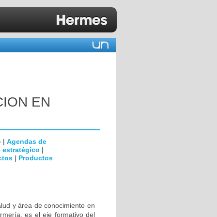
CION EN
o
|
Agendas de
 estratégico
|
ctos
|
Productos
alud y área de conocimiento en
rmería, es el eje formativo del