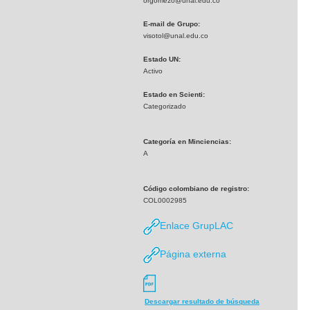
orgomezo@unal.edu.co
E-mail de Grupo:
visotol@unal.edu.co
Estado UN:
Activo
Estado en Scienti:
Categorizado
Categoría en Minciencias:
A
Código colombiano de registro:
COL0002985
Enlace GrupLAC
Página externa
Descargar resultado de búsqueda