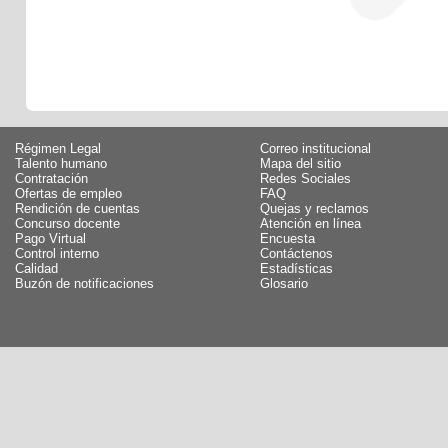
Régimen Legal
Correo institucional
Talento humano
Mapa del sitio
Contratación
Redes Sociales
Ofertas de empleo
FAQ
Rendición de cuentas
Quejas y reclamos
Concurso docente
Atención en línea
Pago Virtual
Encuesta
Control interno
Contáctenos
Calidad
Estadísticas
Buzón de notificaciones
Glosario