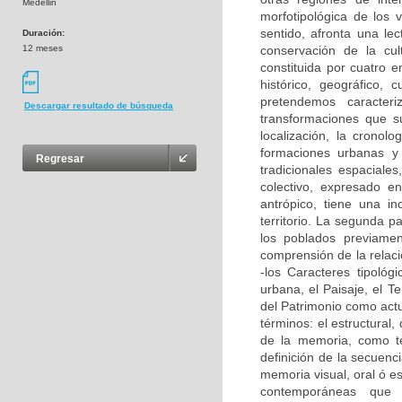
Medellin
morfotipológica de los v
sentido, afronta una lec
Duración:
12 meses
conservación de la cult
constituida por cuatro 
histórico, geográfico, 
pretendemos caracter
Descargar resultado de búsqueda
transformaciones que su
localización, la cronol
formaciones urbanas y 
Regresar
tradicionales espaciale
colectivo, expresado e
antrópico, tiene una in
territorio. La segunda p
los poblados previamen
comprensión de la relaci
-los Caracteres tipológ
urbana, el Paisaje, el Te
del Patrimonio como actu
términos: el estructural
de la memoria, como te
definición de la secuenci
memoria visual, oral ó es
contemporáneas que l