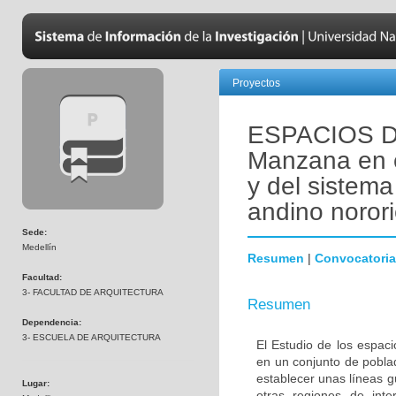
Proyectos
ESPACIOS D
Manzana en e
y del sistema 
andino norori
Sede:
Medellín
Resumen
|
Convocatoria
Facultad:
3- FACULTAD DE ARQUITECTURA
Resumen
Dependencia:
3- ESCUELA DE ARQUITECTURA
El Estudio de los espaci
en un conjunto de poblado
establecer unas líneas gu
Lugar:
otras regiones de int