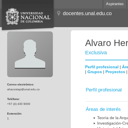
Aspirantes
docentes.unal.edu.co
Alvaro He
Exclusiva
Perfil profesional
|
Áre
|
Grupos
|
Proyectos
Correo electrónico:
Perfil profesional
ahacostap@unal.edu.co
Teléfono:
+57 (4) 430 9000
Áreas de interés
Extensión:
Teoría de la Arqu
1
Investigación-Cr