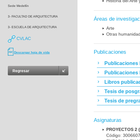
Historia del Arte 
Sede Medellín
3- FACULTAD DE ARQUITECTURA
Áreas de investigac
3- ESCUELA DE ARQUITECTURA
Arte
Otras humanida
CVLAC
Publicaciones
Descargar hoja de vida
Publicaciones 
Regresar
Publicaciones
Libros publica
Tesis de posg
Tesis de pregr
Asignaturas
PROYECTOS 2 
Código: 300660