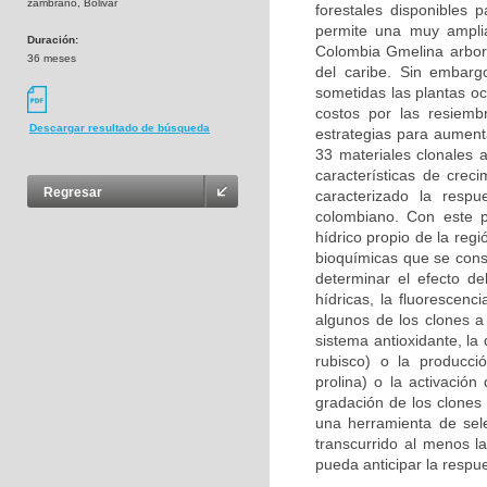
zambrano, Bolivar
forestales disponibles 
permite una muy amplia
Duración:
Colombia Gmelina arbore
36 meses
del caribe. Sin embargo
sometidas las plantas o
costos por las resiem
Descargar resultado de búsqueda
estrategias para aumenta
33 materiales clonales 
características de crec
Regresar
caracterizado la resp
colombiano. Con este pr
hídrico propio de la regi
bioquímicas que se const
determinar el efecto de
hídricas, la fluorescenc
algunos de los clones a
sistema antioxidante, la 
rubisco) o la producc
prolina) o la activació
gradación de los clones
una herramienta de sel
transcurrido al menos l
pueda anticipar la respue