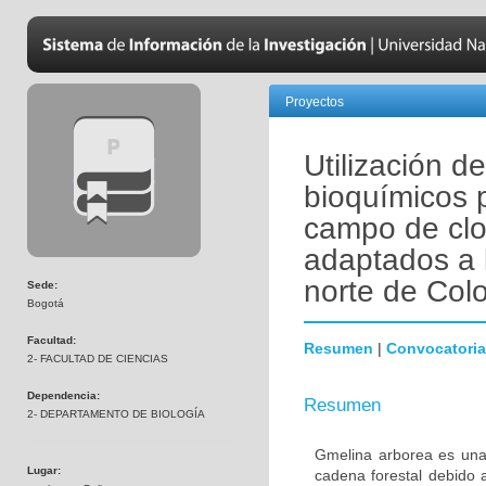
Proyectos
Utilización d
bioquímicos p
campo de clo
adaptados a 
norte de Col
Sede:
Bogotá
Facultad:
Resumen
|
Convocatoria
2- FACULTAD DE CIENCIAS
Dependencia:
Resumen
2- DEPARTAMENTO DE BIOLOGÍA
Gmelina arborea es una 
Lugar:
cadena forestal debido a