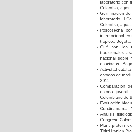
laboratorio con 
Colombia, agost
Germinación de
laboratorio.; I C
Colombia, agost
Poscosecha por
internacional en
trópico., Bogotá
Qué son los re
tradicionales as
nacional sobre 
asociados., Bogo
Actividad catala
estados de madur
2011.
Comparación de
estado juvenil
Colombiano de Bo
Evaluación bioquí
Cundinamarca.; V
Análisis fisiol
Congreso Colombi
Plant protein e
Third Iranian Pr