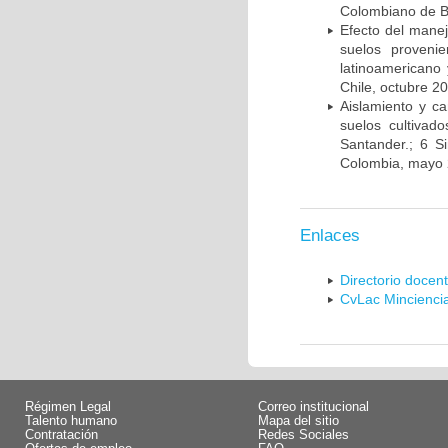
Colombiano de Bo
Efecto del manej
suelos proveni
latinoamericano
Chile, octubre 2
Aislamiento y c
suelos cultivad
Santander.; 6 S
Colombia, mayo 
Enlaces
Directorio docen
CvLac Mincienci
Régimen Legal
Correo institucional
Talento humano
Mapa del sitio
Contratación
Redes Sociales