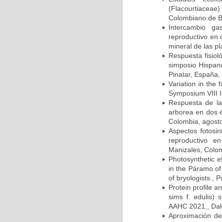
(Flacourtiacea
Colombiano de Bo
Intercambio ga
reproductivo en 
mineral de las p
Respuesta fisiol
simposio Hispano
Pinatar, España,
Variation in the 
Symposium VIII I
Respuesta de la 
arborea en dos é
Colombia, agost
Aspectos fotosin
reproductivo e
Manizales, Colo
Photosynthetic e
in the Páramo of
of bryologists., 
Protein profile a
sims f. edulis) 
AAHC 2021., Dak
Aproximación de