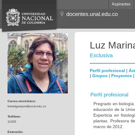
Aspirantes
docentes.unal.edu.co
Luz Marin
Exclusiva
Perfil profesional
|
Áre
|
Grupos
|
Proyectos
Perfil profesional
Correo electrónico:
Pregrado en biología 
lmmelgarejom@unal.edu.co
educación de la Unive
Experticia en fisiolo
Teléfono:
plantas. Profesora t
11305
marzo de 2012.
Extensión: