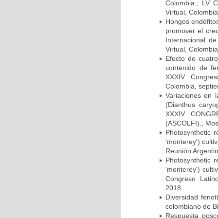
Colombia.; LV Co
Virtual, Colombi
Hongos endófitos
promover el crec
Internacional de
Virtual, Colombi
Efecto de cuatro
contenido de fe
XXXIV Congreso
Colombia, septi
Variaciones en l
(Dianthus caryo
XXXIV CONGR
(ASCOLFI)., Mos
Photosynthetic 
'monterey') cult
Reunión Argentin
Photosynthetic 
'monterey') cult
Congreso Latino
2018.
Diversidad fenotí
colombiano de Bi
Respuesta posco