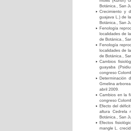
mollis (Kunth) 
Botánica., San J
Crecimiento y d
guajava L.) de l
Botánica., San J
Fenología reprod
localidades de 
de Botánica., Sa
Fenología reprod
localidades de 
de Botánica., Sa
Cambios fisioló
guayaba (Psidi
congreso Colombi
Determinación d
Gmelina arborea
abril 2009.
Cambios en la fi
congreso Colombi
Efecto del défic
altura Cedrela
Botánica., San J
Efectos fisioló
mangle L. crecid