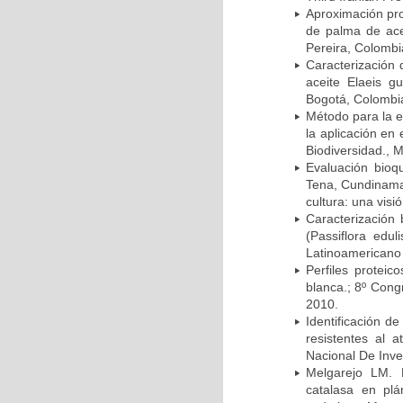
Aproximación pro
de palma de ace
Pereira, Colombi
Caracterización 
aceite Elaeis g
Bogotá, Colombi
Método para la e
la aplicación en
Biodiversidad., 
Evaluación bioqu
Tena, Cundinamar
cultura: una visi
Caracterización
(Passiflora ed
Latinoamericano 
Perfiles protei
blanca.; 8º Cong
2010.
Identificación d
resistentes al 
Nacional De Inve
Melgarejo LM. 
catalasa en pl