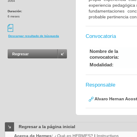
3064
experiencia pedagógica 
fundamentaciones conc
Duración:
probable pertinencia co
6 meses
Convocatoria
Descargar resultado de búsqueda
Nombre de la
Regresar
convocatoria:
Modalidad:
Responsable
Alvaro Hernan Acos
Regresar a la página inicial
Acerca de Hermes:
¿Qué es HERMES?
|
Instructivos