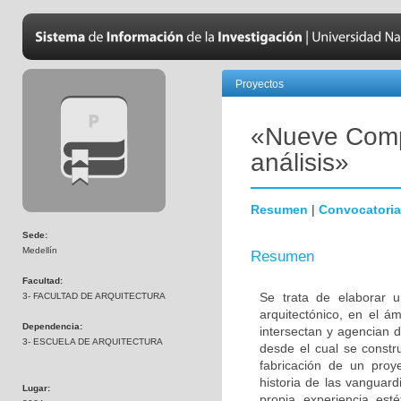
Proyectos
«Nueve Compo
análisis»
Resumen
|
Convocatoria
Sede:
Medellín
Resumen
Facultad:
Se trata de elaborar u
3- FACULTAD DE ARQUITECTURA
arquitectónico, en el á
Dependencia:
intersectan y agencian d
3- ESCUELA DE ARQUITECTURA
desde el cual se constr
fabricación de un proy
historia de las vanguard
Lugar:
propia experiencia esté