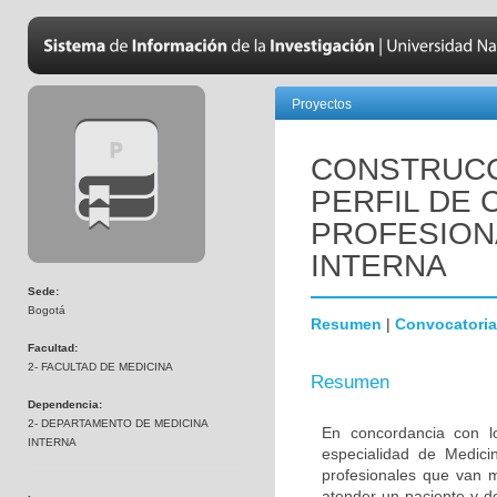
Proyectos
CONSTRUCC
PERFIL DE
PROFESION
INTERNA
Sede:
Bogotá
Resumen
|
Convocatoria
Facultad:
2- FACULTAD DE MEDICINA
Resumen
Dependencia:
2- DEPARTAMENTO DE MEDICINA
En concordancia con lo
INTERNA
especialidad de Medici
profesionales que van m
atender un paciente y de