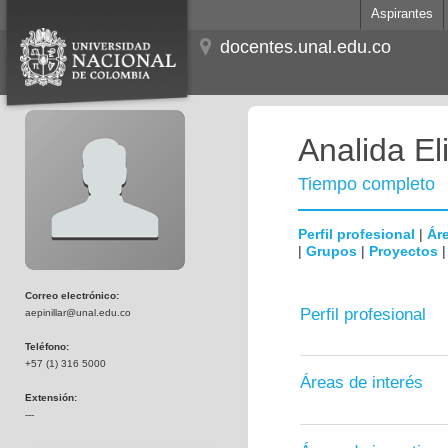
Aspirantes
docentes.unal.edu.co
Analida El
Tiempo completo
Perfil profesional
|
Áre
|
Grupos
|
Proyectos
Correo electrónico:
Perfil profesional
aepinillar@unal.edu.co
Teléfono:
+57 (1) 316 5000
Áreas de interés
Extensión:
---