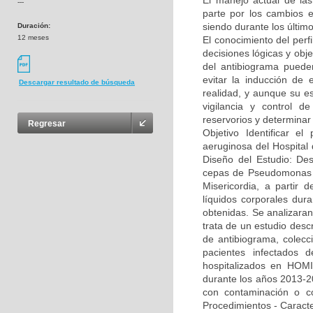
El manejo actual de la
---
parte por los cambios e
siendo durante los últim
Duración:
12 meses
El conocimiento del per
decisiones lógicas y obje
del antibiograma puede
evitar la inducción de 
Descargar resultado de búsqueda
realidad, y aunque su es
vigilancia y control de
reservorios y determinar
Regresar
Objetivo Identificar el
aeruginosa del Hospital
Diseño del Estudio: Des
cepas de Pseudomonas ae
Misericordia, a partir 
líquidos corporales dur
obtenidas. Se analizaran
trata de un estudio descr
de antibiograma, colecci
pacientes infectados d
hospitalizados en HOMI,
durante los años 2013-20
con contaminación o co
Procedimientos - Caracte