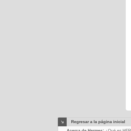
Regresar a la página inicial
Acerca de Hermes:
¿Qué es HE