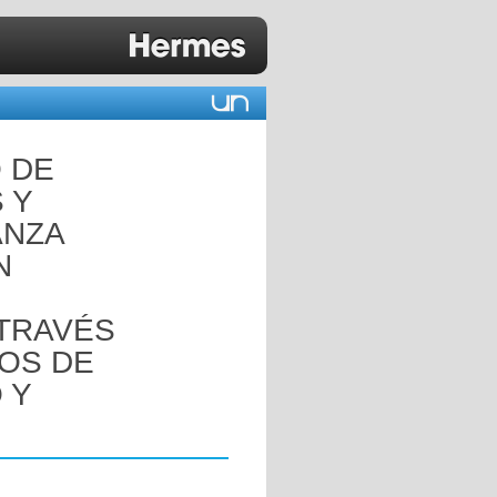
 DE
 Y
ANZA
N
 TRAVÉS
ROS DE
 Y