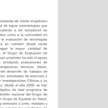
anitarias de índole terapéutico
ad de lograr metodologías que
ayudando a los tomadores de
ividuo como a la comunidad en
la evaluación de tecnologías
ica en cuestión desde varias
sfagan la mayor cantidad de
, el Grupo de Evaluación de
cuyo propósito ha sido el apoyo
s, brindando evaluaciones de
rspectivas técnicas, éticas,
del desarrollo de trabajos de
ios, actividades de extensión y
e Investigaciones Clínicas y su
es, desde el año 2006, se han
objetivo de éste programa de
l ámbito nacional del Grupo de
 el Grupo de Equidad en Salud,
 y extensión a corto, mediano y