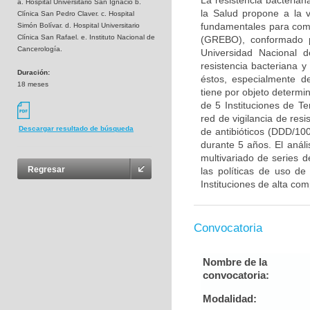
La resistencia bacteria
a. Hospital Universitario San Ignacio b.
la Salud propone a la vi
Clínica San Pedro Claver. c. Hospital
fundamentales para comb
Simón Bolívar. d. Hospital Universitario
Clínica San Rafael. e. Instituto Nacional de
(GREBO), conformado po
Cancerología.
Universidad Nacional d
resistencia bacteriana
Duración:
éstos, especialmente d
18 meses
tiene por objeto determin
de 5 Instituciones de Ter
red de vigilancia de resi
Descargar resultado de búsqueda
de antibióticos (DDD/10
durante 5 años. El anál
multivariado de series d
Regresar
las políticas de uso de
Instituciones de alta comp
Convocatoria
Nombre de la
convocatoria:
Modalidad: