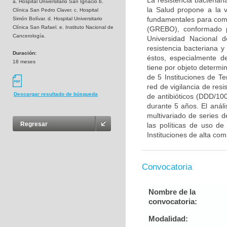
La resistencia bacteria
a. Hospital Universitario San Ignacio b.
la Salud propone a la vi
Clínica San Pedro Claver. c. Hospital
fundamentales para comb
Simón Bolívar. d. Hospital Universitario
Clínica San Rafael. e. Instituto Nacional de
(GREBO), conformado po
Cancerología.
Universidad Nacional d
resistencia bacteriana
Duración:
éstos, especialmente d
18 meses
tiene por objeto determin
de 5 Instituciones de Ter
red de vigilancia de resi
Descargar resultado de búsqueda
de antibióticos (DDD/10
durante 5 años. El anál
multivariado de series d
Regresar
las políticas de uso de
Instituciones de alta comp
Convocatoria
Nombre de la
convocatoria:
Modalidad: