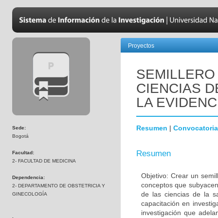
Proyectos
SEMILLERO 
CIENCIAS D
LA EVIDENC
Resumen
|
Convocatoria
Sede:
Bogotá
Resumen
Facultad:
2- FACULTAD DE MEDICINA
Objetivo: Crear un semil
Dependencia:
conceptos que subyacen,
2- DEPARTAMENTO DE OBSTETRICIA Y
de las ciencias de la 
GINECOLOGÍA
capacitación en investig
investigación que adela