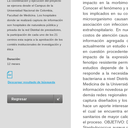
La coordinaciòn y ejecución del proyecto
impacto en la morbimo
se ejercera desde el Campus de la
Conocer el fenómeno y s
Universidad Nacional de Colombia,
los implicados en su co
Facultad de Medicina. Los hospitales
microorganismo causan
donde se realizará captura de información
asociación con infeccion
son hospitales de naturaleza pública y
extrahospitalario. En n
privada de la red Distrital de prestadores,
costos de atención causa
la participación de cada uno de los 21
centros esta sujeta a la aprobación de los
información agregada d
comités institucionales de investigación y
actualmente un estudio 
ética
en cuestión procedente
impacto de la expresió
Duración:
fenotipo resistente perm
12 meses
estudios depende de l
responde a la necesidad
bacteriana a nivel Distr
Descargar resultado de búsqueda
Medicina de la Universi
información novedosa pro
demás redes regionales d
Regresar
captura diseñados y los 
hace un aporte interesan
el cual se encuentra en
sanitarios de mayor cali
el proceso. OBJETIVO: D
Staphylococcus aureus re