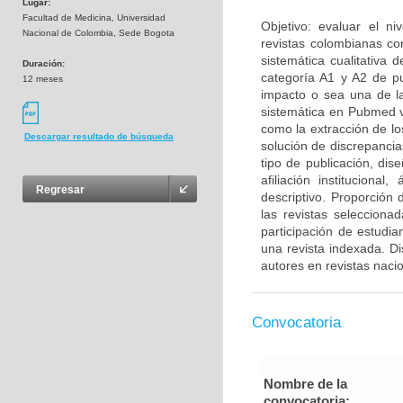
Lugar:
Facultad de Medicina, Universidad
Objetivo: evaluar el n
Nacional de Colombia, Sede Bogota
revistas colombianas con
sistemática cualitativa 
Duración:
categoría A1 y A2 de p
12 meses
impacto o sea una de la
sistemática en Pubmed vi
como la extracción de l
Descargar resultado de búsqueda
solución de discrepancia
tipo de publicación, dis
afiliación instituciona
Regresar
descriptivo. Proporción
las revistas seleccion
participación de estudi
una revista indexada. D
autores en revistas naci
Convocatoria
Nombre de la
convocatoria: