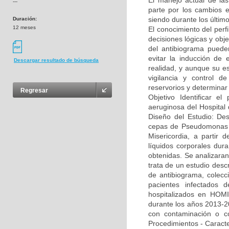
El manejo actual de la
---
parte por los cambios e
siendo durante los últim
Duración:
12 meses
El conocimiento del per
decisiones lógicas y obje
del antibiograma puede
evitar la inducción de 
Descargar resultado de búsqueda
realidad, y aunque su es
vigilancia y control de
reservorios y determinar
Regresar
Objetivo Identificar el
aeruginosa del Hospital
Diseño del Estudio: Des
cepas de Pseudomonas ae
Misericordia, a partir 
líquidos corporales dur
obtenidas. Se analizaran
trata de un estudio descr
de antibiograma, colecci
pacientes infectados d
hospitalizados en HOMI,
durante los años 2013-20
con contaminación o co
Procedimientos - Caracte