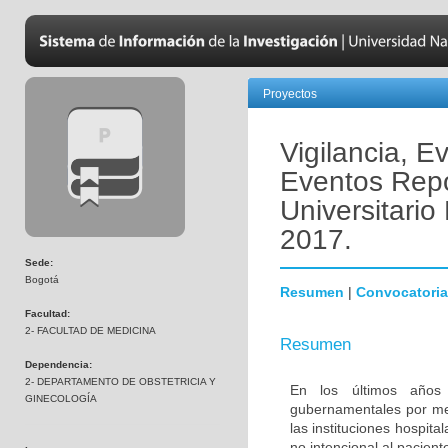
Proyectos
Vigilancia, Ev
Eventos Repo
Universitario
2017.
Sede:
Bogotá
Resumen
|
Convocatoria
Facultad:
2- FACULTAD DE MEDICINA
Resumen
Dependencia:
2- DEPARTAMENTO DE OBSTETRICIA Y
En los últimos años 
GINECOLOGÍA
gubernamentales por mej
las instituciones hospit
no intencional al pacien