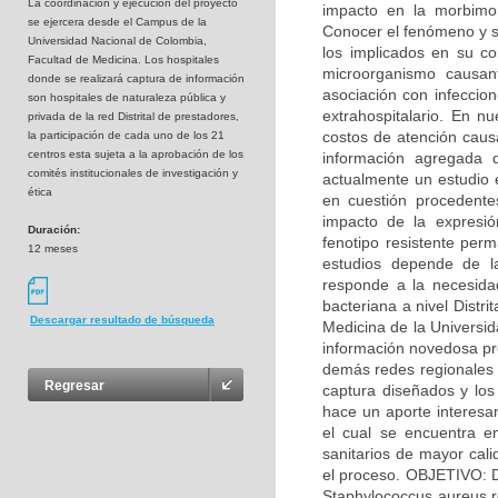
La coordinaciòn y ejecución del proyecto
impacto en la morbimo
se ejercera desde el Campus de la
Conocer el fenómeno y s
Universidad Nacional de Colombia,
los implicados en su co
Facultad de Medicina. Los hospitales
microorganismo causan
donde se realizará captura de información
asociación con infeccion
son hospitales de naturaleza pública y
extrahospitalario. En n
privada de la red Distrital de prestadores,
costos de atención causa
la participación de cada uno de los 21
centros esta sujeta a la aprobación de los
información agregada d
comités institucionales de investigación y
actualmente un estudio 
ética
en cuestión procedente
impacto de la expresió
Duración:
fenotipo resistente perm
12 meses
estudios depende de l
responde a la necesidad
bacteriana a nivel Distr
Descargar resultado de búsqueda
Medicina de la Universi
información novedosa pro
demás redes regionales d
Regresar
captura diseñados y los 
hace un aporte interesan
el cual se encuentra en
sanitarios de mayor cali
el proceso. OBJETIVO: D
Staphylococcus aureus re