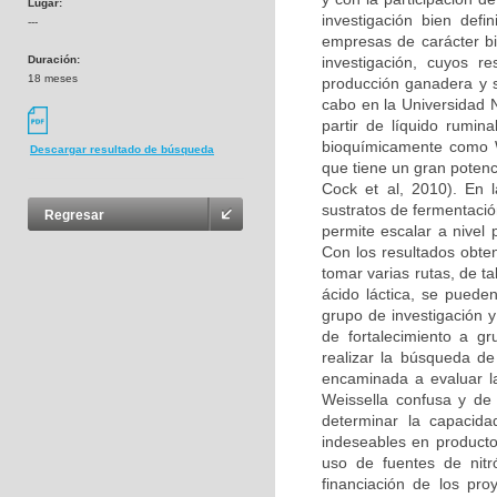
Lugar:
investigación bien defi
---
empresas de carácter bi
Duración:
investigación, cuyos r
18 meses
producción ganadera y s
cabo en la Universidad N
partir de líquido rumin
bioquímicamente como W
Descargar resultado de búsqueda
que tiene un gran potenc
Cock et al, 2010). En 
sustratos de fermentació
Regresar
permite escalar a nivel p
Con los resultados obte
tomar varias rutas, de t
ácido láctica, se puede
grupo de investigación y
de fortalecimiento a g
realizar la búsqueda de
encaminada a evaluar la 
Weissella confusa y de 
determinar la capacida
indeseables en productos
uso de fuentes de nitr
financiación de los pro