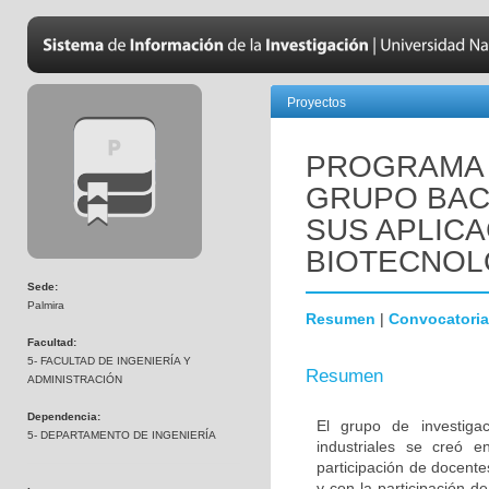
Proyectos
PROGRAMA 
GRUPO BAC
SUS APLIC
BIOTECNOL
Sede:
Palmira
Resumen
|
Convocatoria
Facultad:
5- FACULTAD DE INGENIERÍA Y
Resumen
ADMINISTRACIÓN
Dependencia:
El grupo de investigac
5- DEPARTAMENTO DE INGENIERÍA
industriales se creó e
participación de docente
y con la participación d