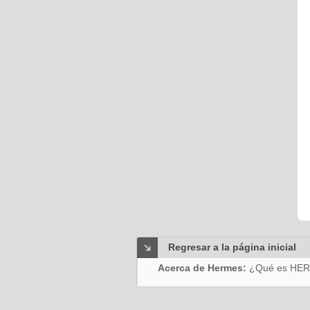
Regresar a la página inicial
Acerca de Hermes:
¿Qué es HE