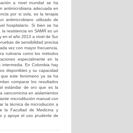
inación a nivel mundial se ha
ón antimicrobiana adecuada en
ncia por si sola, es la terapia
n antimicrobiano utilizado de
l hospitalario. Si bien se ha
, la resistencia en SAMR es un
y en el año 2013 a nivel de Sur
uebas de sensibilidad precisa
 cada vez con mayor frecuencia,
era rutinaria como los métodos
itaciones especialmente en la
ia intermedia. En Colombia hay
os disponibles y su capacidad
ta que este fenómeno ya se ha
mitan comparar los resultados
 al estándar de oro que es la
d a vancomicina en aislamientos
iante microdilución manual con
r la técnica de microdiución a
 de la Facultad de Medicina y
o y apoye el uso prudente de