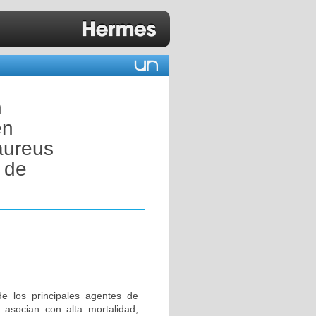
n
en
aureus
s de
e los principales agentes de
e asocian con alta mortalidad,