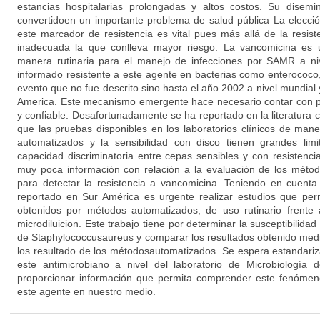
estancias hospitalarias prolongadas y altos costos. Su disem
convertidoen un importante problema de salud pública La elecci
este marcador de resistencia es vital pues más allá de la resiste
inadecuada la que conlleva mayor riesgo. La vancomicina es u
manera rutinaria para el manejo de infecciones por SAMR a nive
informado resistente a este agente en bacterias como enterococo
evento que no fue descrito sino hasta el año 2002 a nivel mundial 
America. Este mecanismo emergente hace necesario contar con pr
y confiable. Desafortunadamente se ha reportado en la literatura
que las pruebas disponibles en los laboratorios clínicos de man
automatizados y la sensibilidad con disco tienen grandes lim
capacidad discriminatoria entre cepas sensibles y con resistenc
muy poca información con relación a la evaluación de los métod
para detectar la resistencia a vancomicina. Teniendo en cuen
reportado en Sur América es urgente realizar estudios que per
obtenidos por métodos automatizados, de uso rutinario frente
microdiluicion. Este trabajo tiene por determinar la susceptibilida
de Staphylococcusaureus y comparar los resultados obtenido med
los resultado de los métodosautomatizados. Se espera estandariza
este antimicrobiano a nivel del laboratorio de Microbiología
proporcionar información que permita comprender este fenómen
este agente en nuestro medio.