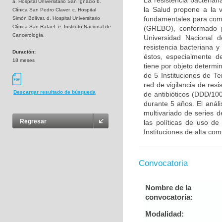
La resistencia bacteria
a. Hospital Universitario San Ignacio b.
la Salud propone a la vi
Clínica San Pedro Claver. c. Hospital
fundamentales para comb
Simón Bolívar. d. Hospital Universitario
Clínica San Rafael. e. Instituto Nacional de
(GREBO), conformado po
Cancerología.
Universidad Nacional d
resistencia bacteriana
Duración:
éstos, especialmente d
18 meses
tiene por objeto determin
de 5 Instituciones de Ter
red de vigilancia de resi
Descargar resultado de búsqueda
de antibióticos (DDD/10
durante 5 años. El anál
multivariado de series d
Regresar
las políticas de uso de
Instituciones de alta comp
Convocatoria
Nombre de la
convocatoria:
Modalidad: