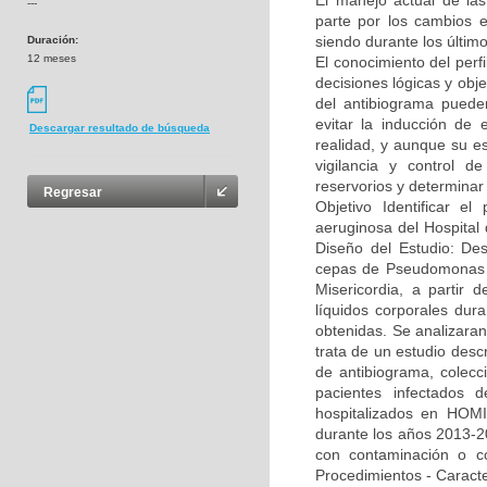
El manejo actual de la
---
parte por los cambios e
siendo durante los últim
Duración:
12 meses
El conocimiento del per
decisiones lógicas y obje
del antibiograma puede
evitar la inducción de 
Descargar resultado de búsqueda
realidad, y aunque su es
vigilancia y control de
reservorios y determinar
Regresar
Objetivo Identificar el
aeruginosa del Hospital
Diseño del Estudio: Des
cepas de Pseudomonas ae
Misericordia, a partir 
líquidos corporales dur
obtenidas. Se analizaran
trata de un estudio descr
de antibiograma, colecci
pacientes infectados d
hospitalizados en HOMI,
durante los años 2013-20
con contaminación o co
Procedimientos - Caracte