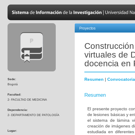
Proyectos
Construcción
virtuales de 
docencia en
Resumen
|
Convocatoria
Sede:
Bogotá
Resumen
Facultad:
2- FACULTAD DE MEDICINA
El presente proyecto co
Dependencia:
de lesiones básicas y e
2- DEPARTAMENTO DE PATOLOGÍA
el sistema de lámina v
creación de imágenes dig
Lugar:
estudiada en diferentes