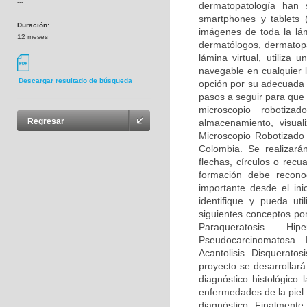
---
dermatopatología han 
smartphones y tablets 
Duración:
imágenes de toda la lám
12 meses
dermatólogos, dermatopa
lámina virtual, utiliz
navegable en cualquier 
Descargar resultado de búsqueda
opción por su adecuada 
pasos a seguir para que 
microscopio robotiza
Regresar
almacenamiento, visual
Microscopio Robotizado
Colombia. Se realizará
flechas, círculos o recu
formación debe recono
importante desde el ini
identifique y pueda uti
siguientes conceptos por
Paraqueratosis Hipe
Pseudocarcinomatosa H
Acantolisis Disqueratos
proyecto se desarrollar
diagnóstico histológico
enfermedades de la piel 
diagnóstico. Finalmente