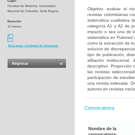
Lugar:
Facultad de Medicina, Universidad
Objetivo: evaluar el n
Nacional de Colombia, Sede Bogota
revistas colombianas con
sistemática cualitativa 
Duración:
categoría A1 y A2 de p
12 meses
impacto o sea una de la
sistemática en Pubmed vi
como la extracción de l
Descargar resultado de búsqueda
solución de discrepancia
tipo de publicación, dis
afiliación instituciona
Regresar
descriptivo. Proporción
las revistas seleccion
participación de estudi
una revista indexada. D
autores en revistas naci
Convocatoria
Nombre de la
convocatoria: