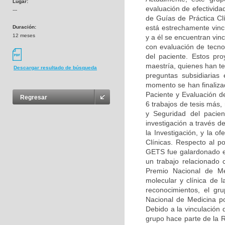
Lugar:
evaluación de efectivida
---
de Guías de Práctica Clí
está estrechamente vinc
Duración:
12 meses
y a él se encuentran vin
con evaluación de tecno
del paciente. Estos pr
maestría, quienes han te
Descargar resultado de búsqueda
preguntas subsidiarias
momento se han finaliza
Paciente y Evaluación d
Regresar
6 trabajos de tesis más,
y Seguridad del pacien
investigación a través 
la Investigación, y la o
Clínicas. Respecto al p
GETS fue galardonado e
un trabajo relacionado 
Premio Nacional de Me
molecular y clínica de 
reconocimientos, el gr
Nacional de Medicina po
Debido a la vinculación 
grupo hace parte de la 