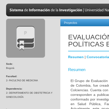
Proyectos
EVALUACIÓ
POLÍTICAS 
Resumen
|
Convocatoria
Sede:
Bogotá
Resumen
Facultad:
El Grupo de Evaluación 
2- FACULTAD DE MEDICINA
de Colombia, fue cread
Dependencia:
Colciencias. Cuenta con
2- DEPARTAMENTO DE OBSTETRICIA Y
corresponden a publicac
GINECOLOGÍA
conformado por investig
en Salud Pública, Far
Actualmente, este grup