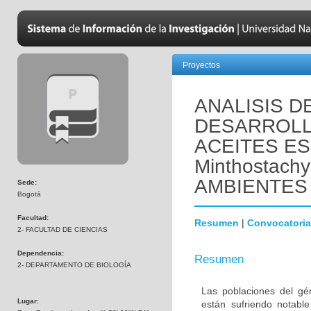
Proyectos
ANALISIS D
DESARROLL
ACEITES ES
Minthostachy
AMBIENTES
Sede:
Bogotá
Facultad:
Resumen
|
Convocatoria
2- FACULTAD DE CIENCIAS
Dependencia:
Resumen
2- DEPARTAMENTO DE BIOLOGÍA
Las poblaciones del gé
Lugar:
están sufriendo notable