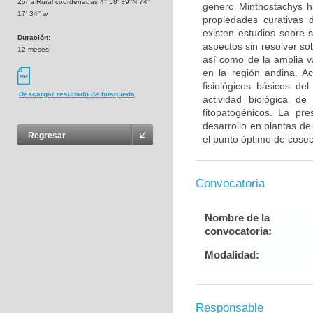
Zona Rural coordenadas 4° 58' 39''N 74°
genero Minthostachys h
17' 34'' w
propiedades curativas 
existen estudios sobre s
Duración:
aspectos sin resolver so
12 meses
así como de la amplia va
en la región andina. A
fisiológicos básicos d
Descargar resultado de búsqueda
actividad biológica d
fitopatogénicos. La pr
desarrollo en plantas de
Regresar
el punto óptimo de cosec
Convocatoria
Nombre de la
convocatoria:
Modalidad:
Responsable