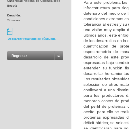
Universidad Nacional de Colombia sede
Para este problema las 
Bogotà
infraestructura para rie
deterioro del medio de l
Duración:
condiciones extremas es
24 meses
tolerancia al estrés y s
una visión muy amplia de
últimos años, este enfoq
Descargar resultado de búsqueda
de los desarrollos en la 
cuantificación de prot
espectrometría de mas
Regresar
desarrollo de este proy
expresadas bajo condicio
entender su función fis
desarrollar herramientas
Los resultados obtenidos 
selección de otros mate
conllevará a una dismin
para los productores d
menores costos de produ
del perfil de proteínas
aceite, para ello se rea
proteínas expresadas d
déficit hídrico; se selec
se identificarán para p