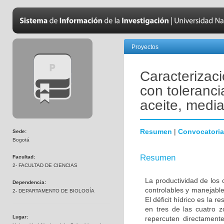
Proyectos
Caracterizac
con toleranci
aceite, medi
Resumen
|
Convocatoria
Sede:
Bogotá
Resumen
Facultad:
2- FACULTAD DE CIENCIAS
La productividad de los c
Dependencia:
controlables y manejable
2- DEPARTAMENTO DE BIOLOGÍA
El déficit hídrico es la
en tres de las cuatro 
Lugar:
repercuten directamente